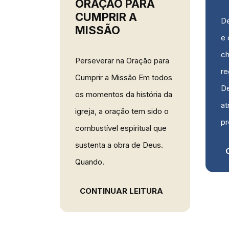
ORAÇÃO PARA
CUMPRIR A
De
MISSÃO
r que a
e 
ifica
ch
Perseverar na Oração para
 da
re
Cumprir a Missão Em todos
 O
De
os momentos da história da
ssado),
at
igreja, a oração tem sido o
resente)
pr
combustível espiritual que
o.
sustenta a obra de Deus.
Quando.
TURA
CONTINUAR LEITURA