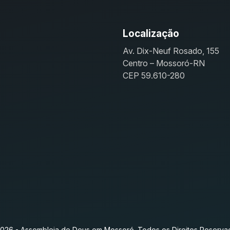
Localização
Av. Dix-Neuf Rosado, 155
Centro – Mossoró-RN
CEP 59.610-280
026 - Assembleia de Deus em Mossoró. Todos os Direitos Reserva