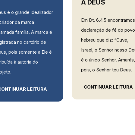
A DEUS
us é o grande idealizador
Em Dt. 6.4,5 encontramos
criador da marca
declaração de fé do povo
amada família. A marca é
hebreu que diz: “Ouve,
gistrada no cartório de
Israel, o Senhor nosso De
us, pois somente a Ele é
é o único Senhor. Amarás,
ribuída à autoria do
pois, o Senhor teu Deus.
ojeto.
CONTINUAR LEITURA
CONTINUAR LEITURA