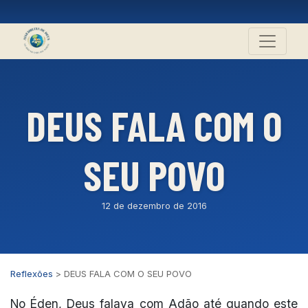
DEUS FALA COM O
SEU POVO
12 de dezembro de 2016
Reflexões
>
DEUS FALA COM O SEU POVO
No Éden, Deus falava com Adão até quando este