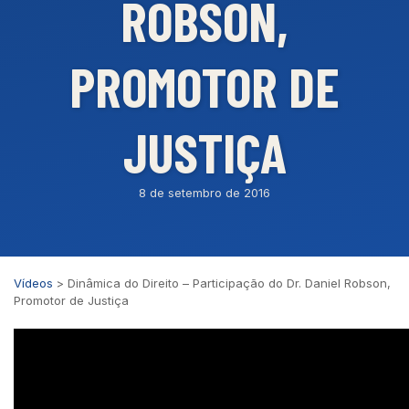
ROBSON,
PROMOTOR DE
JUSTIÇA
8 de setembro de 2016
Vídeos
>
Dinâmica do Direito – Participação do Dr. Daniel Robson,
Promotor de Justiça