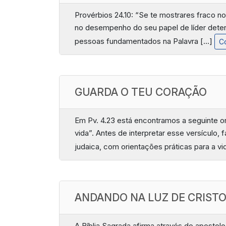
Provérbios 24.10: “Se te mostrares fraco no
no desempenho do seu papel de líder determ
pessoas fundamentados na Palavra […]
Co
GUARDA O TEU CORAÇÃO
Em Pv. 4.23 está encontramos a seguinte o
vida”. Antes de interpretar esse versículo,
judaica, com orientações práticas para a v
ANDANDO NA LUZ DE CRIST
A Bíblia Sagrada afirma através do apostol