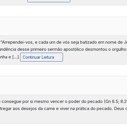
 “Arrependei-vos, e cada um de vós seja batizado em nome de Je
tundência desse primeiro sermão apostólico desmontou o orgulho
onha e […]
Continuar Leitura
consegue por si mesmo vencer o poder do pecado (Gn 6.5; 8.21; Sl
ntregar aos desejos da carne e viver na prática do pecado. Deus