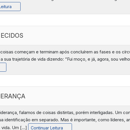
Leitura
ECIDOS
s coisas começam e terminam após concluírem as fases e os círcu
 a sua trajetória de vida dizendo: “Fui moço, e já, agora, sou vel
IDERANÇA
iderança, falamos de coisas distintas, porém interligadas. Um co
, sua identificação em separado. Mas é importante, como líderes, 
a vida. Um […]
Continuar Leitura