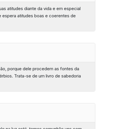
uas atitudes diante da vida e em especial
Se espera atitudes boas e coerentes de
ação, porque dele procedem as fontes da
érbios. Trata-se de um livro de sabedoria
o ele na luz está, temos comunhão uns com