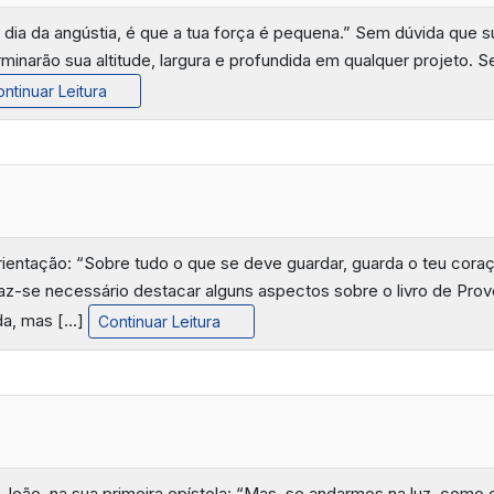
 dia da angústia, é que a tua força é pequena.” Sem dúvida que s
inarão sua altitude, largura e profundida em qualquer projeto. 
ntinuar Leitura
rientação: “Sobre tudo o que se deve guardar, guarda o teu cor
 faz-se necessário destacar alguns aspectos sobre o livro de Prov
ida, mas […]
Continuar Leitura
O
o João, na sua primeira epístola: “Mas, se andarmos na luz, com