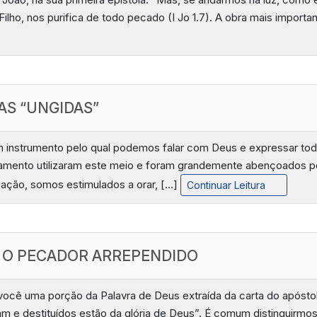
Filho, nos purifica de todo pecado (I Jo 1.7). A obra mais impor
AS “UNGIDAS”
m instrumento pelo qual podemos falar com Deus e expressar toda
tamento utilizaram este meio e foram grandemente abençoados p
sação, somos estimulados a orar, […]
Continuar Leitura
A O PECADOR ARREPENDIDO
 você uma porção da Palavra de Deus extraída da carta do apósto
ram e destituídos estão da glória de Deus”. É comum distinguirm