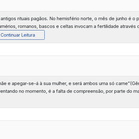
antigos rituais pagãos. No hemisfério norte, o mês de junho é o 
umérios, romanos, bascos e celtas invocam a fertilidade através d
Continuar Leitura
mãe e apegar-se-á à sua mulher, e será ambos uma só carne”(Gê
nfrentando no momento, é a falta de compreensão, por parte do m