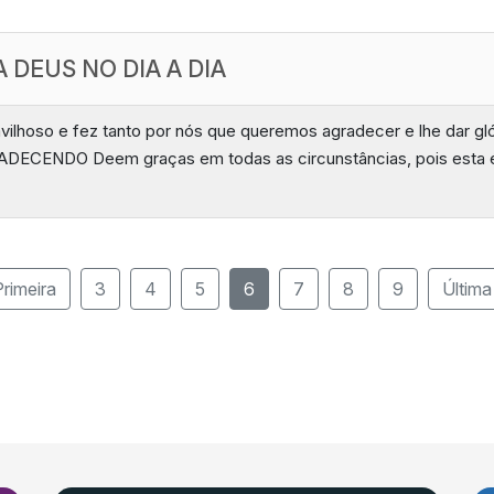
 DEUS NO DIA A DIA
avilhoso e fez tanto por nós que queremos agradecer e lhe dar g
GRADECENDO Deem graças em todas as circunstâncias, pois esta 
rimeira
3
4
5
6
7
8
9
Última